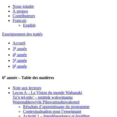
Nous joindre
À propos
Contributeurs
Français
English
Enseignement des traités
Accueil
e
3
année
e
4
année
e
5
année
e
6
année
e
6
année – Table des matières
Note aux lecteurs
Leçon A – La Vision du monde Wabanaki
Ta’n tel-pilu’ – nmitmk wskwitqamu
Waponahkewiyik Piluwamsultuwakonol
Résultats d’apprentissage du programme
Contextualisation pour l’enseignant
Activité 1 – Interdépendance et équilibre