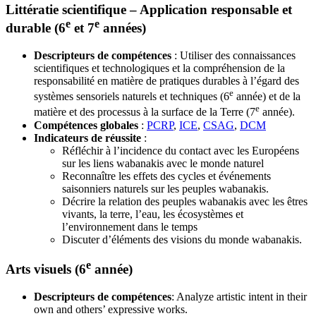
Littératie scientifique – Application responsable et
e
e
durable (6
et 7
années)
Descripteurs de compétences
: Utiliser des connaissances
scientifiques et technologiques et la compréhension de la
responsabilité en matière de pratiques durables à l’égard des
e
systèmes sensoriels naturels et techniques (6
année) et de la
e
matière et des processus à la surface de la Terre (7
année).
Compétences globales
:
PCRP
,
ICE
,
CSAG
,
DCM
Indicateurs de réussite
:
Réfléchir à l’incidence du contact avec les Européens
sur les liens wabanakis avec le monde naturel
Reconnaître les effets des cycles et événements
saisonniers naturels sur les peuples wabanakis.
Décrire la relation des peuples wabanakis avec les êtres
vivants, la terre, l’eau, les écosystèmes et
l’environnement dans le temps
Discuter d’éléments des visions du monde wabanakis.
e
Arts visuels (6
année)
Descripteurs de compétences
: Analyze artistic intent in their
own and others’ expressive works.