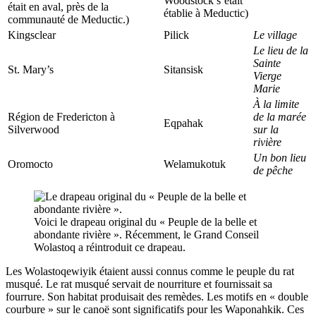
Woodstock s’était
était en aval, près de la
établie à Meductic)
communauté de Meductic.)
Kingsclear
Pilick
Le village
Le lieu de la
Sainte
St. Mary’s
Sitansisk
Vierge
Marie
À la limite
Région de Fredericton à
de la marée
Eqpahak
Silverwood
sur la
rivière
Un bon lieu
Oromocto
Welamukotuk
de pêche
Voici le drapeau original du « Peuple de la belle et
abondante rivière ». Récemment, le Grand Conseil
Wolastoq a réintroduit ce drapeau.
Les
Wolastoqewiyik
étaient aussi connus comme le peuple du rat
musqué. Le rat musqué servait de nourriture et fournissait sa
fourrure. Son habitat produisait des remèdes. Les motifs en « double
courbure » sur le canoë sont significatifs pour les
Waponahkik
. Ces