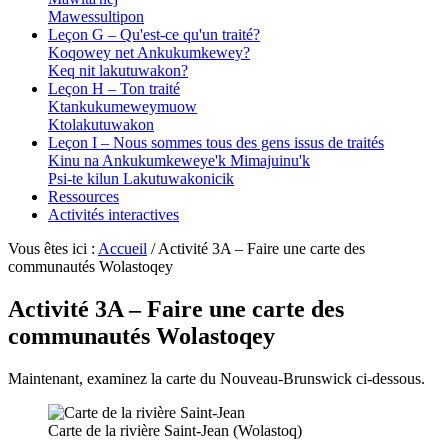
Mawessultipon
Leçon G – Qu'est-ce qu'un traité?
Koqowey net Ankukumkewey?
Keq nit lakutuwakon?
Leçon H – Ton traité
Ktankukumeweymuow
Ktolakutuwakon
Leçon I – Nous sommes tous des gens issus de traités
Kinu na Ankukumkeweye'k Mimajuinu'k
Psi-te kilun Lakutuwakonicik
Ressources
Activités interactives
Vous êtes ici :
Accueil
/
Activité 3A – Faire une carte des
communautés Wolastoqey
Activité 3A – Faire une carte des
communautés
Wolastoqey
Maintenant, examinez la carte du Nouveau-Brunswick ci-dessous.
Carte de la rivière Saint-Jean (
Wolastoq
)