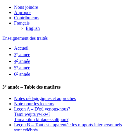
Nous joindre
À propos
Contributeurs
Français
English
Enseignement des traités
Accueil
e
3
année
e
4
année
e
5
année
e
6
année
e
3
année – Table des matières
Notes pédagogiques et approches
Note pour les lecteurs
Leçon A – D'où venons-nous?
Tami wejita'ywkw?
Tama kilun ktutapeksultipon?
Leçon B – Tout est apparenté : les rapports interpersonnels
sont célébrés