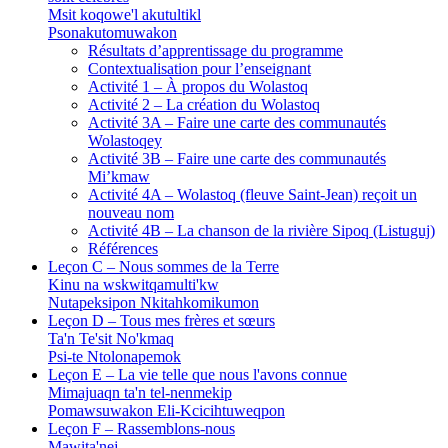
Msit koqowe'l akutultikl
Psonakutomuwakon
Résultats d’apprentissage du programme
Contextualisation pour l’enseignant
Activité 1 – À propos du Wolastoq
Activité 2 – La création du Wolastoq
Activité 3A – Faire une carte des communautés
Wolastoqey
Activité 3B – Faire une carte des communautés
Mi’kmaw
Activité 4A – Wolastoq (fleuve Saint-Jean) reçoit un
nouveau nom
Activité 4B – La chanson de la rivière Sipoq (Listuguj)
Références
Leçon C – Nous sommes de la Terre
Kinu na wskwitqamulti'kw
Nutapeksipon Nkitahkomikumon
Leçon D – Tous mes frères et sœurs
Ta'n Te'sit No'kmaq
Psi-te Ntolonapemok
Leçon E – La vie telle que nous l'avons connue
Mimajuaqn ta'n tel-nenmekip
Pomawsuwakon Eli-Kcicihtuweqpon
Leçon F – Rassemblons-nous
Mawita'nej