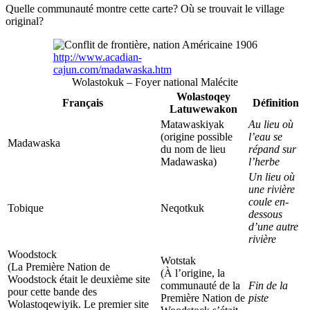
Quelle communauté montre cette carte? Où se trouvait le village
original?
http://www.acadian-
cajun.com/madawaska.htm
Wolastokuk
– Foyer national Malécite
Wolastoqey
Français
Définition
Latuwewakon
Matawaskiyak
Au lieu où
(origine possible
l’eau se
Madawaska
du nom de lieu
répand sur
Madawaska)
l’herbe
Un lieu où
une rivière
coule en-
Tobique
Neqotkuk
dessous
d’une autre
rivière
Woodstock
Wotstak
(La Première Nation de
(À l’origine, la
Woodstock était le deuxième site
communauté de la
Fin de la
pour cette bande des
Première Nation de
piste
Wolastoqewiyik
. Le premier site