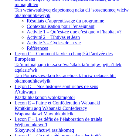
mimajultiten
Tan wetawsultiyeq elapetomeq naka eli ‘sossenomeq wiciw
okamonuhkewiyik
Résultats d’apprentissage du programme
Contextualisation pour l’enseignant
Activité 1 – Qu’est-ce que c’est que « l’habitat »?
Activité 2 – Tihtiyas et Jean
Activité 3 – Cycles de la vie
Références
Leçon C – Comment la vie a changé à l’arrivée des
Européens
Ta’n mimajuaqn tel-sa’se’wa’sikek ta’n tujiw pejita’titek
aqalasie’wk
Tan Pomawsuwakon ksi-acehrasik tuciw petapasihtit
okamonuhkewiyik
Leçon D – Nos histoires sont riches de sens
A’tukwaqn
Ktatkuhkakonon wolokimqotol
Leçon E – Patrie et Confédération Wabanaki
Kmitkinu aqq Wabanaki Confederacy
Waponahkewi Mawuhkahticik
Leçon F – Les défis de l’élaboration de traités
Wejiknemkewe’l
Sikeyuwol ahcuwi assihkomeq
Leçon G – Ce qui a été promis dans les traités