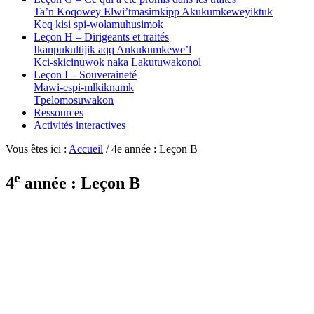
Ta’n Koqowey Elwi’tmasimkɨpp Akukumkeweyiktuk
Keq kisi spi-wolamuhusimok
Leçon H – Dirigeants et traités
Ikanpukultijik aqq Ankukumkewe’l
Kci-skicinuwok naka Lakutuwakonol
Leçon I – Souveraineté
Mawi-espi-mlkiknamk
Tpelomosuwakon
Ressources
Activités interactives
Vous êtes ici :
Accueil
/
4e année : Leçon B
e
4
année : Leçon B