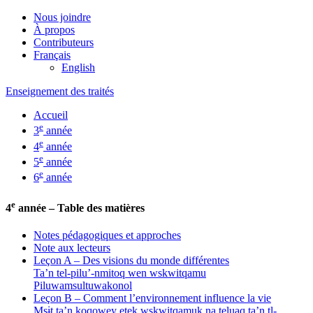
Nous joindre
À propos
Contributeurs
Français
English
Enseignement des traités
Accueil
e
3
année
e
4
année
e
5
année
e
6
année
e
4
année – Table des matières
Notes pédagogiques et approches
Note aux lecteurs
Leçon A – Des visions du monde différentes
Ta’n tel-pilu’-nmitoq wen wskwitqamu
Piluwamsultuwakonol
Leçon B – Comment l’environnement influence la vie
Msɨt ta’n koqowey etek wskwitqamuk na teluaq ta’n tl-