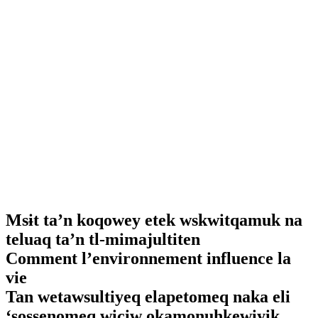
Msɨt ta’n koqowey etek wskwitqamuk na
teluaq ta’n tl-mimajultiten
Comment l’environnement influence la
vie
Tan wetawsultiyeq elapetomeq naka eli
‘sossenomeq wiciw okamonuhkewiyik