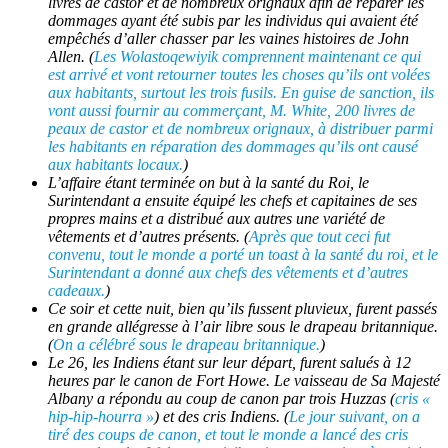
livres de castor et de nombreux orignaux afin de réparer les
dommages ayant été subis par les individus qui avaient été
empêchés d’aller chasser par les vaines histoires de John
Allen. (
Les
Wolastoqewiyik
comprennent maintenant ce qui
est arrivé et vont retourner toutes les choses qu’ils ont volées
aux habitants, surtout les trois fusils. En guise de sanction, ils
vont aussi fournir au commerçant, M. White, 200 livres de
peaux de castor et de nombreux orignaux, à distribuer parmi
les habitants en réparation des dommages qu’ils ont causé
aux habitants locaux.
)
L’affaire étant terminée on but à la santé du Roi, le
Surintendant a ensuite équipé les chefs et capitaines de ses
propres mains et a distribué aux autres une variété de
vêtements et d’autres présents. (
Après que tout ceci fut
convenu, tout le monde a porté un toast à la santé du roi, et le
Surintendant a donné aux chefs des vêtements et d’autres
cadeaux.
)
Ce soir et cette nuit, bien qu’ils fussent pluvieux, furent passés
en grande allégresse à l’air libre sous le drapeau britannique.
(
On a célébré sous le drapeau britannique.
)
Le 26, les Indiens étant sur leur départ, furent salués à 12
heures par le canon de Fort Howe. Le vaisseau de Sa Majesté
Albany a répondu au coup de canon par trois Huzzas (
cris «
hip-hip-hourra »
) et des cris Indiens. (
Le jour suivant, on a
tiré des coups de canon, et tout le monde a lancé des cris