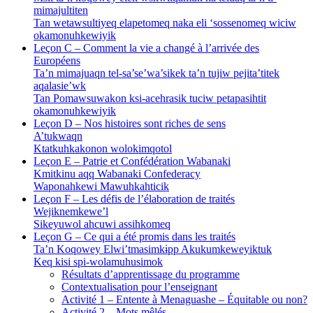
mimajultiten
Tan wetawsultiyeq elapetomeq naka eli ‘sossenomeq wiciw
okamonuhkewiyik
Leçon C – Comment la vie a changé à l’arrivée des
Européens
Ta’n mimajuaqn tel-sa’se’wa’sikek ta’n tujiw pejita’titek
aqalasie’wk
Tan Pomawsuwakon ksi-acehrasik tuciw petapasihtit
okamonuhkewiyik
Leçon D – Nos histoires sont riches de sens
A’tukwaqn
Ktatkuhkakonon wolokimqotol
Leçon E – Patrie et Confédération Wabanaki
Kmitkinu aqq Wabanaki Confederacy
Waponahkewi Mawuhkahticik
Leçon F – Les défis de l’élaboration de traités
Wejiknemkewe’l
Sikeyuwol ahcuwi assihkomeq
Leçon G – Ce qui a été promis dans les traités
Ta’n Koqowey Elwi’tmasimkɨpp Akukumkeweyiktuk
Keq kisi spi-wolamuhusimok
Résultats d’apprentissage du programme
Contextualisation pour l’enseignant
Activité 1 – Entente à Menaguashe – Équitable ou non?
Activité 2 – Mots mêlés