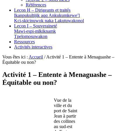
Références
Leçon H – Dirigeants et traités
Ikanpukultijik aqq Ankukumkewe’l
Kci-skicinuwok naka Lakutuwakonol
Leçon I – Souveraineté
Mawi-espi-mlkiknamk
Tpelomosuwakon
Ressources
Activités interactives
Vous êtes ici :
Accueil
/
Activité 1 – Entente à Menaguashe –
Équitable ou non?
Activité 1 – Entente à Menaguashe –
Équitable ou non?
Vue de la
ville et du
port de Saint
Jean à partir
des collines
au sud-est