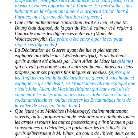
propriétaire, volé plusieurs habitants et pris leurs fusils, et tué
plusieurs vaches appartenant à l’armée. En représailles, des
habitants de la région ont amené le drapeau Union Jack à
l’armée, ainsi qu’une déclaration de guerre.
)
Que cette malheureuse transaction avait eu lieu, et que M.
Bourg était disposé, de la part du Roi, à calmer et à régler à
l’amicale toutes les différences entre eux (
Malécite-
Wolastoqewiyik
). (
Le prêtre a été envoyé par le roi pour
régler ces différends.
)
La Déclaration de Guerre ayant été lue et pleinement
expliquée aux
Malécites
(
Wolastoqewiyik
), ils déclarèrent
qu’ils avaient été abusés par John Allen de Machias (
Maine
)
qui n’avait pas donné voix à leurs sentiments, mais aux siens
propres pour ses propres fins iniques et rebelles. (
Après que
les Anglais avaient lu la déclaration de guerre à voix haute et
expliqué ce qu’elle disait, les
Wolastoqewiyik
ont expliqué que
c’était John Allen, de Machias (Maine) qui leur avait dit de
commettre les actes dont on les accuse. John Allen était un
soldat américain et voulait chasser les Britanniques hors de
la vallée de la rivière Saint-Jean.
)
Que leurs yeux
Malécites
(
Wolastoqey
) étaient maintenant
ouverts, qu’ils proposeraient de restaurer aux habitants toutes
les armes et toutes les autres possessions qu’ils n’avaient pas
consommées ou détruites, en particulier les trois fusils. Et
qu’ils délivreraient à M. White, au cours de l’hiver, deux cents