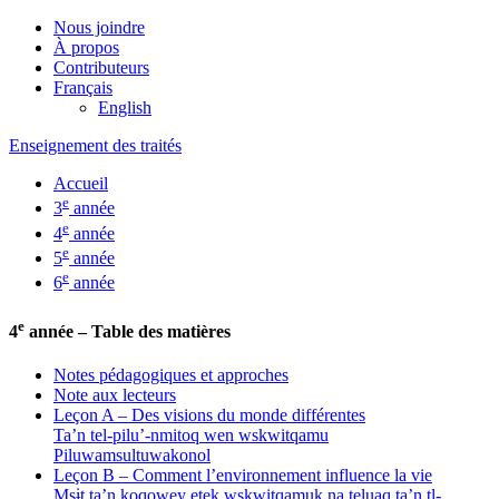
Nous joindre
À propos
Contributeurs
Français
English
Enseignement des traités
Accueil
e
3
année
e
4
année
e
5
année
e
6
année
e
4
année – Table des matières
Notes pédagogiques et approches
Note aux lecteurs
Leçon A – Des visions du monde différentes
Ta’n tel-pilu’-nmitoq wen wskwitqamu
Piluwamsultuwakonol
Leçon B – Comment l’environnement influence la vie
Msɨt ta’n koqowey etek wskwitqamuk na teluaq ta’n tl-