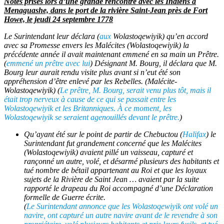
Notes prises lors d’une grande rencontre avec les Indiens à
Menaguashe, dans le port de la rivière Saint-Jean près de Fort
Howe, le jeudi 24 septembre 1778
Le Surintendant leur déclara (
aux
Wolastoqewiyik
) qu’en accord
avec sa Promesse envers les
Malécites
(
Wolastoqewiyik
) la
précédente année il avait maintenant emmené en sa main un Prêtre.
(
emmené un prêtre avec lui
) Désignant M. Bourg, il déclara que M.
Bourg leur aurait rendu visite plus avant si n’eut été son
appréhension d’être enlevé par les Rebelles. (
Malécite-
Wolastoqewiyik
) (
Le prêtre, M. Bourg, serait venu plus tôt, mais il
était trop nerveux à cause de ce qui se passait entre les
Wolastoqewiyik
et les Britanniques. À ce moment, les
Wolastoqewiyik
se seraient agenouillés devant le prêtre.
)
Qu’ayant été sur le point de partir de Chebuctou (
Halifax
) le
Surintendant fut grandement concerné que les
Malécites
(
Wolastoqewiyik
) avaient pillé un vaisseau, capturé et
rançonné un autre, volé, et désarmé plusieurs des habitants et
tué nombre de bétail appartenant au Roi et que les loyaux
sujets de la Rivière de Saint Jean … avaient par la suite
rapporté le drapeau du Roi accompagné d’une Déclaration
formelle de Guerre écrite.
(
Le Surintendant annonce que les
Wolastoqewiyik
ont volé un
navire, ont capturé un autre navire avant de le revendre à son