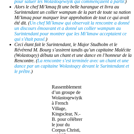
pour saluer les
Wolastoqewiyik
qui commençaient à partir.
)
Alors le chef
Mi’kmaq
fit une belle harangue et livra au
Surintendant un collier wampum de la part de toute sa nation
Mi’kmaq
pour marquer leur approbation de tout ce qui avait
été dit. (
Un chef
Mi’kmaw
qui observait la rencontre a donné
un discours émouvant et a donné un collier wampum au
Surintendant pour montrer que les
Mi’kmaw
acceptaient ce
qui s’était passé.
)
Ceci étant fait le Surintendant, le Major Studholm et le
Révérend M. Bourg s’assirent tandis qu’un capitaine
Malécite
(
Wolastoqey
) débuta un chant et une dance en l’honneur de la
Rencontre. (
La rencontre s’est terminée avec un chant et une
dance par un capitaine
Wolastoqey
devant le Surintendant et
le prêtre.
)
Rassemblement
d’un groupe de
Wolastoqewiyik
à French
Village,
Kingsclear, N.-
B. pour célébrer
le jour du
Corpus Christi,