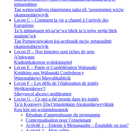
mimajultiten
Tan wetawsultiyeq elapetomeq naka eli ‘sossenomeq wiciw
okamonuhkewiyik
Leçon C – Comment la vie a changé à l’arrivée des
Européens
Ta’n mimajuaqn tel-sa’se’wa’sikek ta’n tujiw pejita’titek
aqalasie’wk
Tan Pomawsuwakon ksi-acehrasik tuciw petapasihtit
okamonuhkewiyik
Leçon D – Nos histoires sont riches de sens
A’tukwaqn
Ktatkuhkakonon wolokimqotol
Leçon E – Patrie et Confédération Wabanaki
Kmitkinu aqq Wabanaki Confederacy
Waponahkewi Mawuhkahticik
Leçon F – Les défis de l’élaboration de traités
Wejiknemkewe’l
Sikeyuwol ahcuwi assihkomeq
Leçon G – Ce qui a été promis dans les traités
Ta’n Koqowey Elwi’tmasimkɨpp Akukumkeweyiktuk
Keq kisi spi-wolamuhusimok
Résultats d’apprentissage du programme
Contextualisation pour l’enseignant
Activité 1 – Entente à Menaguashe – Équitable ou non?
Activité 2 – Mots mêlés