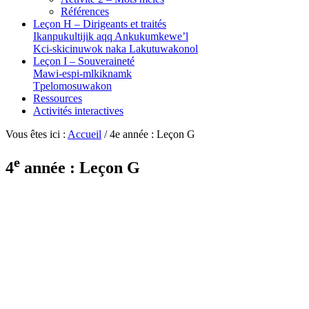
Références
Leçon H – Dirigeants et traités
Ikanpukultijik aqq Ankukumkewe’l
Kci-skicinuwok naka Lakutuwakonol
Leçon I – Souveraineté
Mawi-espi-mlkiknamk
Tpelomosuwakon
Ressources
Activités interactives
Vous êtes ici :
Accueil
/
4e année : Leçon G
e
4
année : Leçon G