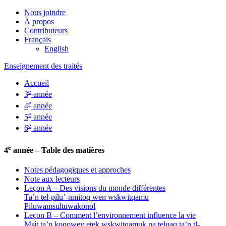
Nous joindre
À propos
Contributeurs
Français
English
Enseignement des traités
Accueil
e
3
année
e
4
année
e
5
année
e
6
année
e
4
année – Table des matières
Notes pédagogiques et approches
Note aux lecteurs
Leçon A – Des visions du monde différentes
Ta’n tel-pilu’-nmitoq wen wskwitqamu
Piluwamsultuwakonol
Leçon B – Comment l’environnement influence la vie
Msɨt ta’n koqowey etek wskwitqamuk na teluaq ta’n tl-