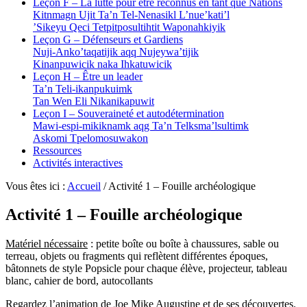
Leçon F – La lutte pour être reconnus en tant que Nations
Kitnmagn Ujit Ta’n Tel-Nenasikl L’nue’kati’l
’Sikeyu Qeci Tetpitposultihtit Waponahkiyik
Leçon G – Défenseurs et Gardiens
Nuji-Anko’taqatijik aqq Nujeywa’tijik
Kinanpuwicik naka Ihkatuwicik
Leçon H – Être un leader
Ta’n Teli-ikanpukuimk
Tan Wen Eli Nikanikapuwit
Leçon I – Souveraineté et autodétermination
Mawi-espi-mikiknamk aqg Ta’n Telksma’lsultimk
Askomi Tpelomosuwakon
Ressources
Activités interactives
Vous êtes ici :
Accueil
/
Activité 1 – Fouille archéologique
Activité 1 – Fouille archéologique
Matériel nécessaire
: petite boîte ou boîte à chaussures, sable ou
terreau, objets ou fragments qui reflètent différentes époques,
bâtonnets de style Popsicle pour chaque élève, projecteur, tableau
blanc, cahier de bord, autocollants
Regardez l’animation de Joe Mike Augustine et de ses découvertes.