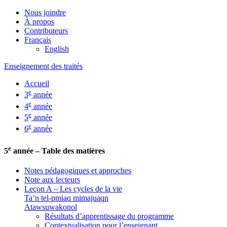
Nous joindre
À propos
Contributeurs
Français
English
Enseignement des traités
Accueil
e
3
année
e
4
année
e
5
année
e
6
année
e
5
année – Table des matières
Notes pédagogiques et approches
Note aux lecteurs
Leçon A – Les cycles de la vie
Ta’n tel-pmiaq mimajuaqn
Atawsuwakonol
Résultats d’apprentissage du programme
Contextualisation pour l’enseignant