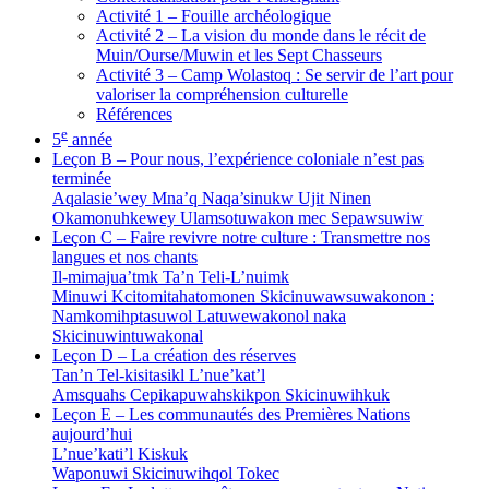
Activité 1 – Fouille archéologique
Activité 2 – La vision du monde dans le récit de
Muin/Ourse/Muwin et les Sept Chasseurs
Activité 3 – Camp Wolastoq : Se servir de l’art pour
valoriser la compréhension culturelle
Références
e
5
année
Leçon B – Pour nous, l’expérience coloniale n’est pas
terminée
Aqalasie’wey Mna’q Naqa’sinukw Ujit Ninen
Okamonuhkewey Ulamsotuwakon mec Sepawsuwiw
Leçon C – Faire revivre notre culture : Transmettre nos
langues et nos chants
Il-mimajua’tmk Ta’n Teli-L’nuimk
Minuwi Kcitomitahatomonen Skicinuwawsuwakonon :
Namkomihptasuwol Latuwewakonol naka
Skicinuwintuwakonal
Leçon D – La création des réserves
Tan’n Tel-kisitasikl L’nue’kat’l
Amsquahs Cepikapuwahskikpon Skicinuwihkuk
Leçon E – Les communautés des Premières Nations
aujourd’hui
L’nue’kati’l Kiskuk
Waponuwi Skicinuwihqol Tokec