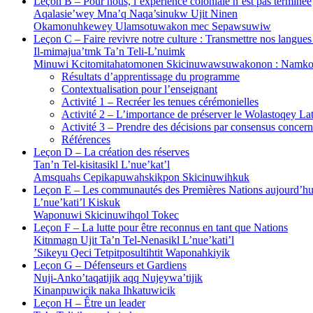
Leçon B – Pour nous, l’expérience coloniale n’est pas terminée
Aqalasie’wey Mna’q Naqa’sinukw Ujit Ninen
Okamonuhkewey Ulamsotuwakon mec Sepawsuwiw
Leçon C – Faire revivre notre culture : Transmettre nos langues
Il-mimajua’tmk Ta’n Teli-L’nuimk
Minuwi Kcitomitahatomonen Skicinuwawsuwakonon : Namko
Résultats d’apprentissage du programme
Contextualisation pour l’enseignant
Activité 1 – Recréer les tenues cérémonielles
Activité 2 – L’importance de préserver le Wolastoqey 
Activité 3 – Prendre des décisions par consensus concer
Références
Leçon D – La création des réserves
Tan’n Tel-kisitasikl L’nue’kat’l
Amsquahs Cepikapuwahskikpon Skicinuwihkuk
Leçon E – Les communautés des Premières Nations aujourd’hu
L’nue’kati’l Kiskuk
Waponuwi Skicinuwihqol Tokec
Leçon F – La lutte pour être reconnus en tant que Nations
Kitnmagn Ujit Ta’n Tel-Nenasikl L’nue’kati’l
’Sikeyu Qeci Tetpitposultihtit Waponahkiyik
Leçon G – Défenseurs et Gardiens
Nuji-Anko’taqatijik aqq Nujeywa’tijik
Kinanpuwicik naka Ihkatuwicik
Leçon H – Être un leader