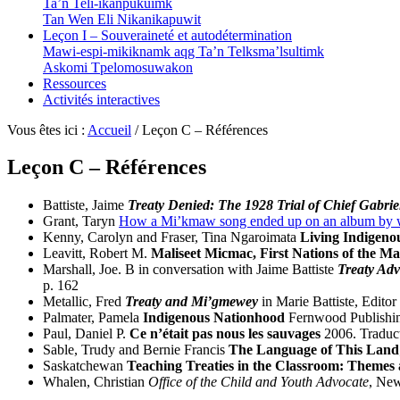
Ta’n Teli-ikanpukuimk
Tan Wen Eli Nikanikapuwit
Leçon I – Souveraineté et autodétermination
Mawi-espi-mikiknamk aqg Ta’n Telksma’lsultimk
Askomi Tpelomosuwakon
Ressources
Activités interactives
Vous êtes ici :
Accueil
/
Leçon C – Références
Leçon C – Références
Battiste, Jaime
Treaty Denied: The 1928 Trial of Chief Gabriel
Grant, Taryn
How a Mi’kmaw song ended up on an album by 
Kenny, Carolyn and Fraser, Tina Ngaroimata
Living Indigeno
Leavitt, Robert M.
Maliseet Micmac, First Nations of the Ma
Marshall, Joe. B in conversation with Jaime Battiste
Treaty Ad
p. 162
Metallic, Fred
Treaty and Mi’gmewey
in Marie Battiste, Editor
Palmater, Pamela
Indigenous Nationhood
Fernwood Publishing
Paul, Daniel P.
Ce n’était pas nous les sauvages
2006. Traduct
Sable, Trudy and Bernie Francis
The Language of This Land
Saskatchewan
Teaching Treaties in the Classroom: Themes
Whalen, Christian
Office of the Child and Youth Advocate
, Ne