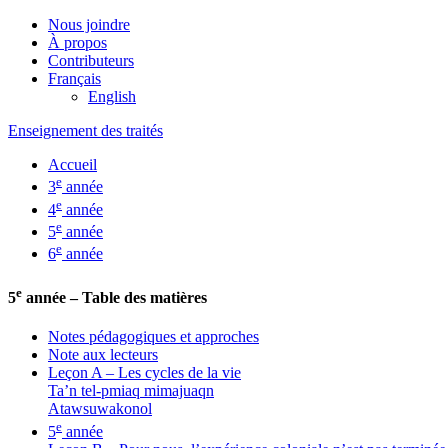
Nous joindre
À propos
Contributeurs
Français
English
Enseignement des traités
Accueil
e
3
année
e
4
année
e
5
année
e
6
année
e
5
année – Table des matières
Notes pédagogiques et approches
Note aux lecteurs
Leçon A – Les cycles de la vie
Ta’n tel-pmiaq mimajuaqn
Atawsuwakonol
e
5
année