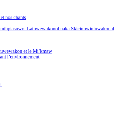
 et nos chants
mihptasuwol Latuwewakonol naka Skicinuwintuwakonal
Latuwewakon et le Mi’kmaw
nant l’environnement
i