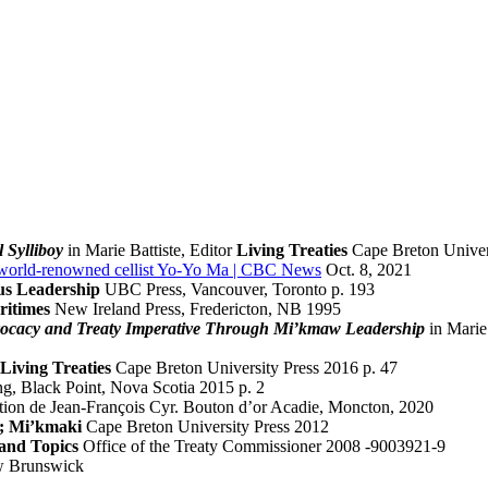
 Sylliboy
in Marie Battiste, Editor
Living Treaties
Cape Breton Univers
world-renowned cellist Yo-Yo Ma | CBC News
Oct. 8, 2021
us Leadership
UBC Press, Vancouver, Toronto p. 193
ritimes
New Ireland Press, Fredericton, NB 1995
vocacy and Treaty Imperative Through Mi’kmaw Leadership
in Marie 
Living Treaties
Cape Breton University Press 2016 p. 47
, Black Point, Nova Scotia 2015 p. 2
ion de Jean-François Cyr. Bouton d’or Acadie, Moncton, 2020
; Mi’kmaki
Cape Breton University Press 2012
 and Topics
Office of the Treaty Commissioner 2008 -9003921-9
w Brunswick