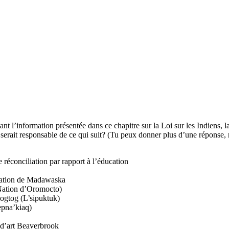
ant l’information présentée dans ce chapitre sur la Loi sur les Indiens, l
i serait responsable de ce qui suit? (Tu peux donner plus d’une réponse,
 réconciliation par rapport à l’éducation
Nation de
Madawaska
ation d’
Oromocto
)
pogtog (L’sipuktuk)
pna’kiaq)
e d’art Beaverbrook