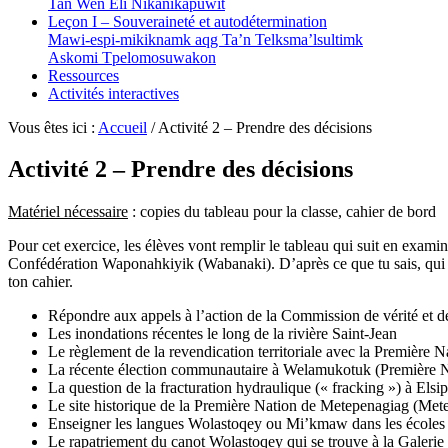
Tan Wen Eli Nikanikapuwit
Leçon I – Souveraineté et autodétermination
Mawi-espi-mikiknamk aqg Ta’n Telksma’lsultimk
Askomi Tpelomosuwakon
Ressources
Activités interactives
Vous êtes ici :
Accueil
/
Activité 2 – Prendre des décisions
Activité 2 – Prendre des décisions
Matériel nécessaire
: copies du tableau pour la classe, cahier de bord
Pour cet exercice, les élèves vont remplir le tableau qui suit en examin
Confédération
Waponahkiyik (Wabanaki)
. D’après ce que tu sais, qu
ton cahier.
Répondre aux appels à l’action de la Commission de vérité et de
Les inondations récentes le long de la rivière Saint-Jean
Le règlement de la revendication territoriale avec la Première 
La récente élection communautaire à
Welamukotuk
(Première N
La question de la fracturation hydraulique (« fracking ») à
Elsi
Le site historique de la Première Nation de
Metepenagiag (Mete
Enseigner les langues
Wolastoqey
ou
Mi’kmaw
dans les écoles
Le rapatriement du canot
Wolastoqey
qui se trouve à la Galeri