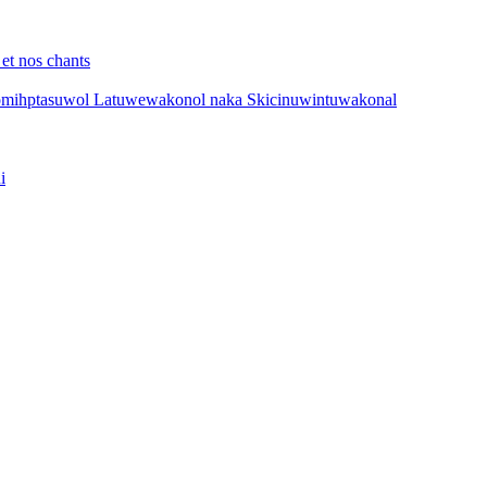
 et nos chants
mihptasuwol Latuwewakonol naka Skicinuwintuwakonal
i