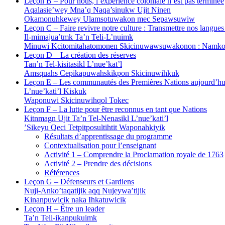
Leçon B – Pour nous, l’expérience coloniale n’est pas terminée
Aqalasie’wey Mna’q Naqa’sinukw Ujit Ninen
Okamonuhkewey Ulamsotuwakon mec Sepawsuwiw
Leçon C – Faire revivre notre culture : Transmettre nos langues
Il-mimajua’tmk Ta’n Teli-L’nuimk
Minuwi Kcitomitahatomonen Skicinuwawsuwakonon : Namko
Leçon D – La création des réserves
Tan’n Tel-kisitasikl L’nue’kat’l
Amsquahs Cepikapuwahskikpon Skicinuwihkuk
Leçon E – Les communautés des Premières Nations aujourd’hu
L’nue’kati’l Kiskuk
Waponuwi Skicinuwihqol Tokec
Leçon F – La lutte pour être reconnus en tant que Nations
Kitnmagn Ujit Ta’n Tel-Nenasikl L’nue’kati’l
’Sikeyu Qeci Tetpitposultihtit Waponahkiyik
Résultats d’apprentissage du programme
Contextualisation pour l’enseignant
Activité 1 – Comprendre la Proclamation royale de 1763
Activité 2 – Prendre des décisions
Références
Leçon G – Défenseurs et Gardiens
Nuji-Anko’taqatijik aqq Nujeywa’tijik
Kinanpuwicik naka Ihkatuwicik
Leçon H – Être un leader
Ta’n Teli-ikanpukuimk