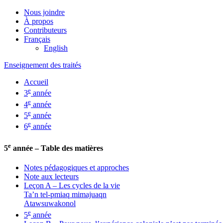
Nous joindre
À propos
Contributeurs
Français
English
Enseignement des traités
Accueil
e
3
année
e
4
année
e
5
année
e
6
année
e
5
année – Table des matières
Notes pédagogiques et approches
Note aux lecteurs
Leçon A – Les cycles de la vie
Ta’n tel-pmiaq mimajuaqn
Atawsuwakonol
e
5
année